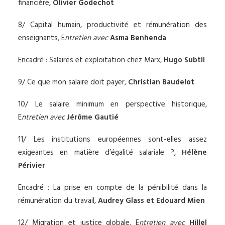
financière,
Olivier Godechot
8/ Capital humain, productivité et rémunération des
enseignants, E
ntretien avec
Asma Benhenda
Encadré : Salaires et exploitation chez Marx,
Hugo Subtil
9/ Ce que mon salaire doit payer,
Christian Baudelot
10/ Le salaire minimum en perspective historique,
E
ntretien avec
Jérôme Gautié
11/ Les institutions européennes sont-elles assez
exigeantes en matière d’égalité salariale ?,
Hélène
Périvier
Encadré : La prise en compte de la pénibilité dans la
rémunération du travail,
Audrey Glass et Edouard Mien
12/ Migration et justice globale, E
ntretien avec
Hillel