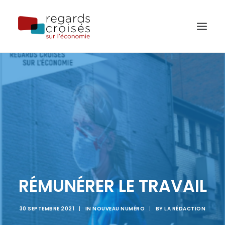
PUBLICATIONS
ÉVÈNEMENTS
L’ÉQUIPE
À PROPOS
RECHERCHE
RÉMUNÉRER LE TRAVAIL
30 SEPTEMBRE 2021
|
IN
NOUVEAU NUMÉRO
|
BY
LA RÉDACTION