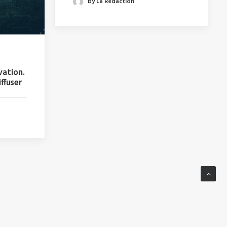
by La Rédaction
vation.
ffuser