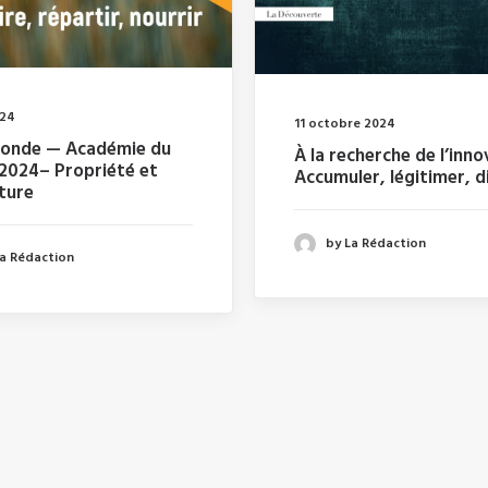
024
11 octobre 2024
ronde — Académie du
À la recherche de l’inno
 2024– Propriété et
Accumuler, légitimer, di
lture
by La Rédaction
La Rédaction