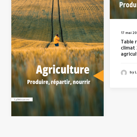
17 mai 2
Table 
climat
agricu
by 
12 avril 2024