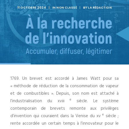
11 OCTOBRE 2024
|
IN
NON CLASSÉ
|
BY
LA RÉDACTION
1
769. Un brevet est accordé à James Watt pour sa
« méthode de réduction de la consommation de vapeur
et de combustibles ». Depuis, son nom est attaché à
e
l’industrialisation du
xviii
siècle. Le système
contemporain de brevets remonte aux privilèges
e
d’invention qui couraient dans la Venise du
xv
siècle ;
rente accordée un certain temps à l’innovateur pour le